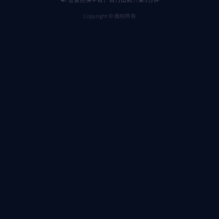
研究生教学秘书
徐燕
​实验员、国资招标管理员
向晶
党务干事
联系我们
武汉市珞喻路152号xcsports西区文科教研综合楼（北楼）7-9楼xc体育
sociology@mail.ccnu.edu.cn
联系电话：027-67868324