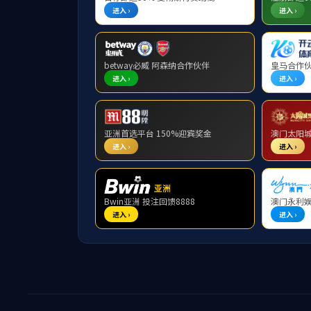
2026-07-20
廿载归来话深情 社会学子忆芳华——xc
举行
2026-07-20
廿载归来话深情 社会学子忆芳华——xc体
2002级员工毕业20周年返校座谈会举行
2026-07-03
深入一线 精准推介——公司全面开展2026
招生宣传工作