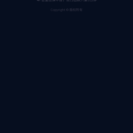
更多+
其
他
活
动
讲座丨xc体育“桂子群
2025年度xc体育“挑战
学”讲堂120期【邹鹰】
杯”系列竞赛训练营第3
期【金怡】