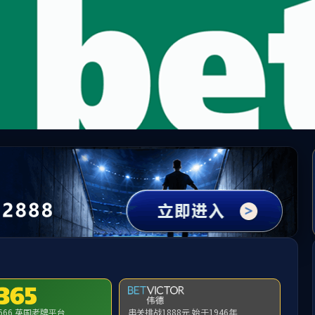
xc sports(中国区)-官方网站
公司概况
团队队伍
人才培养
学术
更多+
05
2026.06
27
2026.05